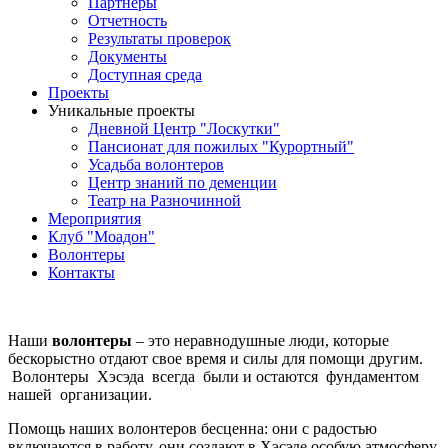
Партнеры
Отчетность
Результаты проверок
Документы
Доступная среда
Проекты
Уникальные проекты
Дневной Центр "Лоскутки"
Пансионат для пожилых "Курортный"
Усадьба волонтеров
Центр знаний по деменции
Театр на Разночинной
Мероприятия
Клуб "Моадон"
Волонтеры
Контакты
Наши
волонтеры
– это неравнодушные люди, которые
бескорыстно отдают свое время и силы для помощи другим.
Волонтеры Хэсэда всегда были и остаются фундаментом
нашей организации.
Помощь наших волонтеров бесценна: они с радостью
включаются в работу, они создают в Хэсэде особую атмосферу